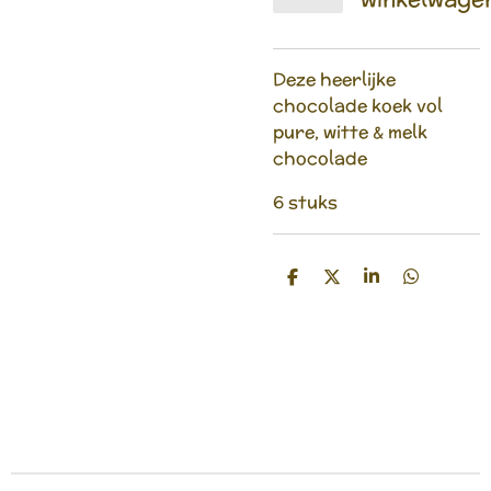
Deze heerlijke
chocolade koek vol
pure, witte & melk
chocolade
6 stuks
D
D
S
D
e
e
h
e
l
e
a
l
e
l
r
e
n
e
n