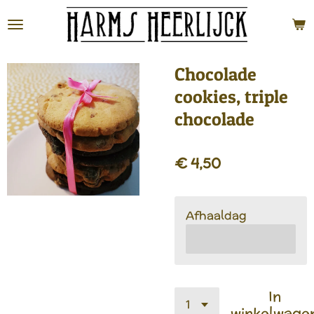
Ga
direct
naar
de
Chocolade
hoofdinhoud
cookies, triple
chocolade
€ 4,50
Afhaaldag
In
winkelwage