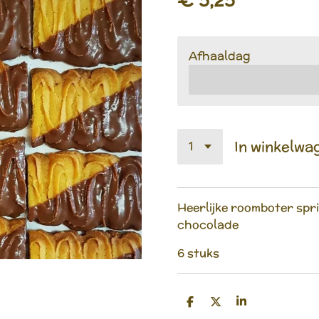
Afhaaldag
In winkelwa
Heerlijke roomboter spri
chocolade
6 stuks
D
D
S
e
e
h