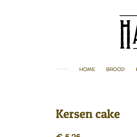
Ga
direct
naar
de
hoofdinhoud
HOME
BROOD
Kersen cake
€ 5,25