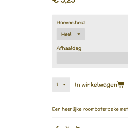
Hoeveelheid
Afhaaldag
In winkelwagen
Een heerlijke roombotercake me