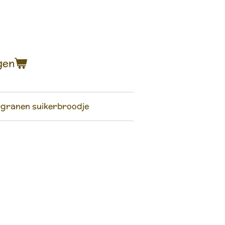
gen
rgranen suikerbroodje