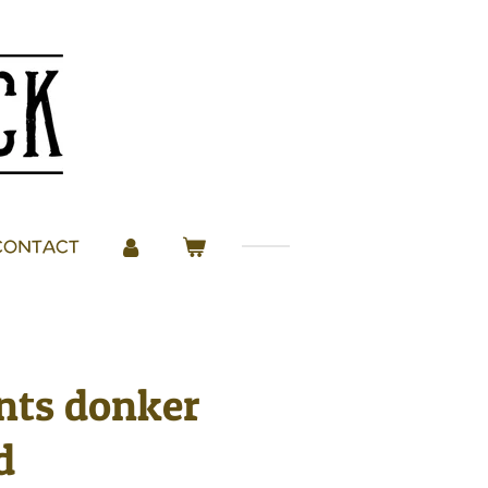
CONTACT
nts donker
d